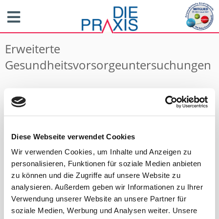
Erweiterte
Gesundheitsvorsorgeuntersuchungen
Die Gesundheit ist unser wichtigstes Kapital.
Eine Vorsorgeuntersuchung hat das Ziel, Probleme und
Schwachstellen des Körpers und der Seele rechtzeitig
aufzuspüren. Bei einer auf Ihre persönlichen
Diese Webseite verwendet Cookies
Lebensumstände und Vorgeschichte zugeschnittenen
Vorsorge kann man Risiken und Erkrankungen früh erkennen
Wir verwenden Cookies, um Inhalte und Anzeigen zu
und entsprechend behandeln.
personalisieren, Funktionen für soziale Medien anbieten
zu können und die Zugriffe auf unsere Website zu
Die Vorsorgeuntersuchungen sind bei uns in Stufen
analysieren. Außerdem geben wir Informationen zu Ihrer
gegliedert. Wir bieten Ihnen eine auf Ihre persönlichen
Verwendung unserer Website an unsere Partner für
Bedürfnisse abgestimmte Untersuchung an. Lassen Sie sich
soziale Medien, Werbung und Analysen weiter. Unsere
diesbezüglich von unserem Team beraten.